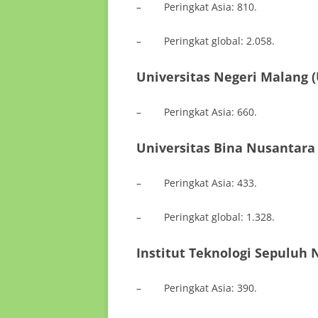
– Peringkat Asia: 810.
– Peringkat global: 2.058.
Universitas Negeri Malang 
– Peringkat Asia: 660.
Universitas Bina Nusantara 
– Peringkat Asia: 433.
– Peringkat global: 1.328.
Institut Teknologi Sepuluh 
– Peringkat Asia: 390.