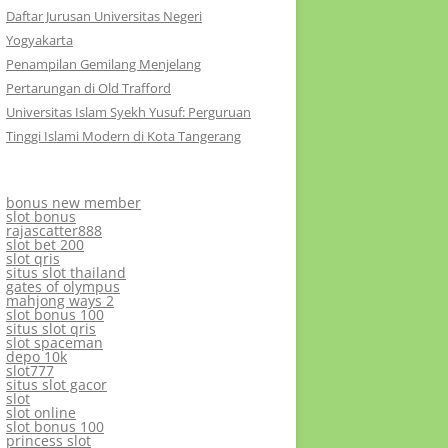
Daftar Jurusan Universitas Negeri
Yogyakarta
Penampilan Gemilang Menjelang
Pertarungan di Old Trafford
Universitas Islam Syekh Yusuf: Perguruan
Tinggi Islami Modern di Kota Tangerang
bonus new member
slot bonus
rajascatter888
slot bet 200
slot qris
situs slot thailand
gates of olympus
mahjong ways 2
slot bonus 100
situs slot qris
slot spaceman
depo 10k
slot777
situs slot gacor
slot
slot online
slot bonus 100
princess slot