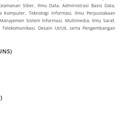
Keamanan Siber, Ilmu Data, Administrasi Basis Data,
a Komputer, Teknologi Informasi, Ilmu Perpustakaan
Manajemen Sistem Informasi, Multimedia, Ilmu Saraf,
, Telekomunikasi, Desain UI/UX, serta Pengembangan
(UNS)
)