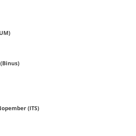
(UM)
(Binus)
Nopember (ITS)