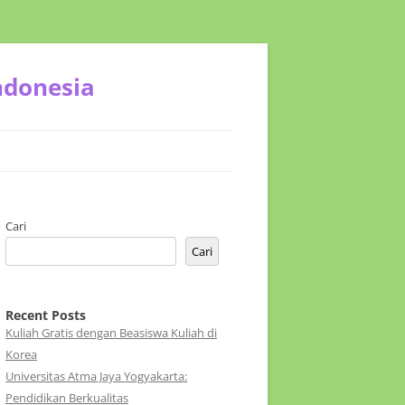
ndonesia
Cari
Cari
Recent Posts
Kuliah Gratis dengan Beasiswa Kuliah di
Korea
Universitas Atma Jaya Yogyakarta:
Pendidikan Berkualitas