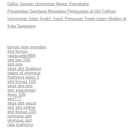
Daftar Jurusan Universitas Negeri Yogyakarta
Penampilan Gemilang Menjelang Pertarungan di Old Trafford
Universitas Islam Syekh Yusuf: Perguruan Tinggi Islami Modern di
Kota Tangerang
bonus new member
slot bonus
rajascatter888
slot bet 200
slot qris
situs slot thailand
gates of olympus
mahjong ways 2
slot bonus 100
situs slot qris
slot spaceman
depo 10k
slot777
situs slot gacor
slot
slot online
slot bonus 100
princess slot
olympus slot
raja mahjong