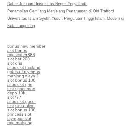
Daftar Jurusan Universitas Negeri Yogyakarta
Penampilan Gemilang Menjelang Pertarungan di Old Trafford
Universitas Islam Syekh Yusuf: Perguruan Tinggi Islami Modern di
Kota Tangerang
bonus new member
slot bonus
rajascatter888
slot bet 200
slot qris
situs slot thailand
gates of olympus
mahjong ways 2
slot bonus 100
situs slot qris
slot spaceman
depo 10k
slot777
situs slot gacor
slot
slot online
slot bonus 100
princess slot
olympus slot
raja mahjong