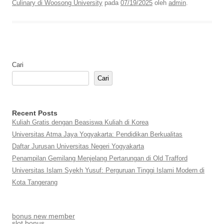
Culinary di Woosong University
pada
07/19/2025
oleh
admin
.
Cari
Cari
Recent Posts
Kuliah Gratis dengan Beasiswa Kuliah di Korea
Universitas Atma Jaya Yogyakarta: Pendidikan Berkualitas
Daftar Jurusan Universitas Negeri Yogyakarta
Penampilan Gemilang Menjelang Pertarungan di Old Trafford
Universitas Islam Syekh Yusuf: Perguruan Tinggi Islami Modern di
Kota Tangerang
bonus new member
slot bonus