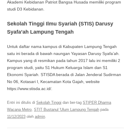
Akademi Kebidanan Patriot Bangsa Husada memiliki program
studi D3 Kebidanan.
Sekolah Tinggi Ilmu Syariah (STIS) Darusy
Syafa’ah Lampung Tengah
Untuk daftar nama kampus di Kabupaten Lampung Tengah
satu ini berada di bawah naungan Yayasan Darusy Syafa’ah.
Kampus yang di resmikan pada tahun 2017 lalu ini memiliki 2
program studi, yaitu S1 Hukum Keluarga Islam dan S1
Ekonomi Syariah. STISDA berada di Jalan Jenderal Sudirman
No 06, Kotasari I, Kecamatan Kota Gajah, website
https://www.stisda.ac.id/.
Entri ini ditulis di
Sekolah Tinggi
dan ber-tag
STIPER Dharma
Wacana Metro
,
STIT Bustanul 'Ulum Lampung Tengah
pada
11/12/2023
oleh
admin
.