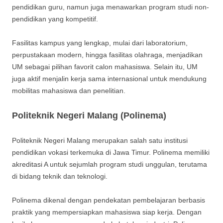
pendidikan guru, namun juga menawarkan program studi non-
pendidikan yang kompetitif.
Fasilitas kampus yang lengkap, mulai dari laboratorium,
perpustakaan modern, hingga fasilitas olahraga, menjadikan
UM sebagai pilihan favorit calon mahasiswa. Selain itu, UM
juga aktif menjalin kerja sama internasional untuk mendukung
mobilitas mahasiswa dan penelitian.
Politeknik Negeri Malang (Polinema)
Politeknik Negeri Malang merupakan salah satu institusi
pendidikan vokasi terkemuka di Jawa Timur. Polinema memiliki
akreditasi A untuk sejumlah program studi unggulan, terutama
di bidang teknik dan teknologi.
Polinema dikenal dengan pendekatan pembelajaran berbasis
praktik yang mempersiapkan mahasiswa siap kerja. Dengan