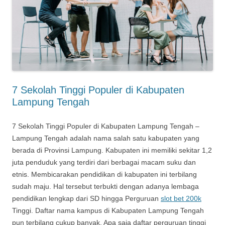
7 Sekolah Tinggi Populer di Kabupaten
Lampung Tengah
7 Sekolah Tinggi Populer di Kabupaten Lampung Tengah –
Lampung Tengah adalah nama salah satu kabupaten yang
berada di Provinsi Lampung. Kabupaten ini memiliki sekitar 1,2
juta penduduk yang terdiri dari berbagai macam suku dan
etnis. Membicarakan pendidikan di kabupaten ini terbilang
sudah maju. Hal tersebut terbukti dengan adanya lembaga
pendidikan lengkap dari SD hingga Perguruan
slot bet 200k
Tinggi. Daftar nama kampus di Kabupaten Lampung Tengah
pun terbilang cukup banyak. Apa saja daftar perguruan tinggi